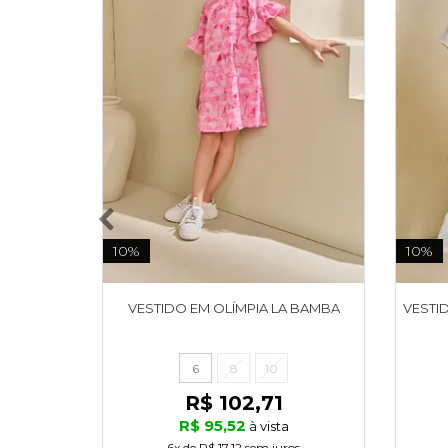
10%
10%
VESTIDO EM OLÍMPIA LA BAMBA
VESTID
6
8
10
R$ 102,71
R$ 95,52
à vista
6x
de
R$ 17,12
sem juros