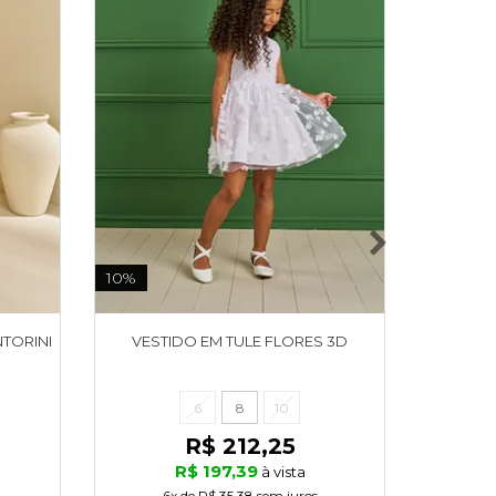
10%
10%
NTORINI
VESTIDO EM TULE FLORES 3D
CONJUNT
E
6
8
10
R$ 212,25
R$ 197,39
à vista
6x
de
R$ 35,38
sem juros
6