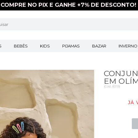
COMPRE NO
PIX
E GANHE
+7%
DE DESCONTO!
S
BEBÊS
KIDS
PIJAMAS
BAZAR
INVERNO
CONJUN
EM OLÍ
(
Cód.
8319
)
JÁ 