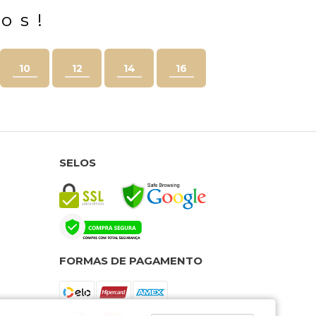
os!
10
12
14
16
SELOS
FORMAS DE PAGAMENTO