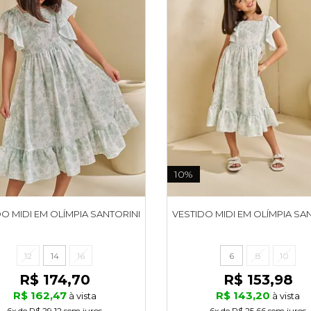
10%
O MIDI EM OLÍMPIA SANTORINI
VESTIDO MIDI EM OLÍMPIA SA
12
14
16
6
8
10
R$ 174,70
R$ 153,98
R$ 162,47
R$ 143,20
à vista
à vista
6x
de
R$ 29,12
sem juros
6x
de
R$ 25,66
sem juros