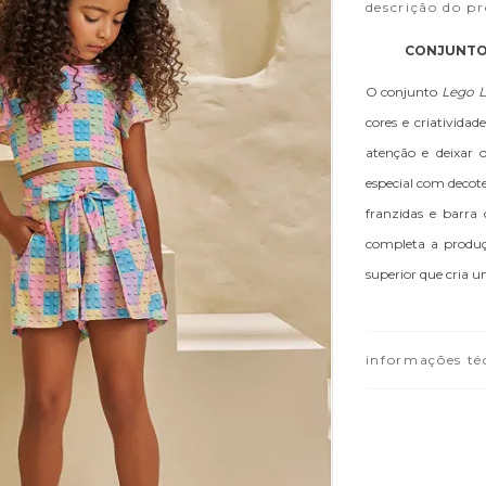
descrição do p
CONJUNTO 
O conjunto
Lego L
cores e criativida
atenção e deixar 
especial com decot
franzidas e barra
completa a produç
superior que cria u
informações té