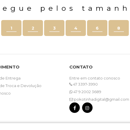
vegue pelos tamanh
1
2
3
4
6
8
DIMENTO
CONTATO
 de Entrega
Entre em contato conosco
47 3397-3990
a de Troca e Devolução
47 9 2002 3689
nosco
pokotinhadigital@gmail.com