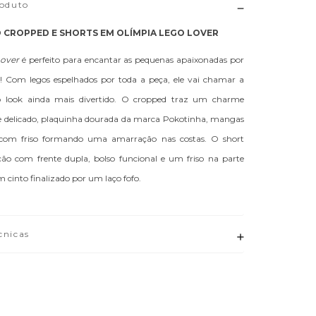
roduto
CROPPED E SHORTS EM OLÍMPIA LEGO LOVER
over
é perfeito para encantar as pequenas apaixonadas por
de! Com legos espelhados por toda a peça, ele vai chamar a
o look ainda mais divertido. O cropped traz um charme
e delicado, plaquinha dourada da marca Pokotinha, mangas
 com friso formando uma amarração nas costas. O short
ão com frente dupla, bolso funcional e um friso na parte
m cinto finalizado por um laço fofo.
cnicas
Adicionar