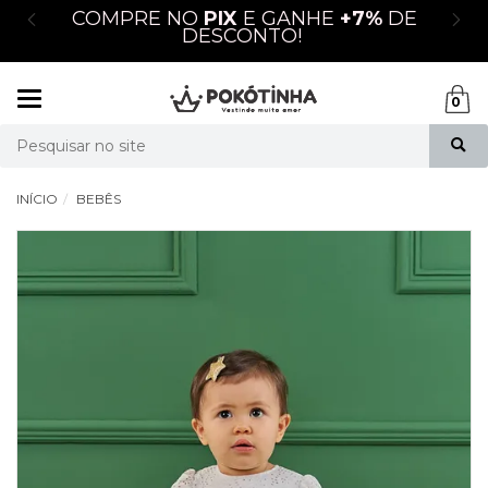
M
COMPRE NO
PIX
E GANHE
+7%
DE
DESCONTO!
Mudar
0
navegação
Busca
INÍCIO
BEBÊS