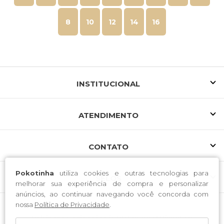
8
10
12
14
16
INSTITUCIONAL
ATENDIMENTO
CONTATO
Pokotinha
utiliza cookies e outras tecnologias para
SELOS
melhorar sua experiência de compra e personalizar
anúncios, ao continuar navegando você concorda com
nossa
Política de Privacidade
.
Pokótinha Confecções / CNPJ: 05.002.177/0001-40