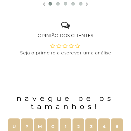
OPINIÃO DOS CLIENTES
Seja o primeiro a escrever uma análise
navegue pelos
tamanhos!
U
P
M
G
1
2
3
4
6