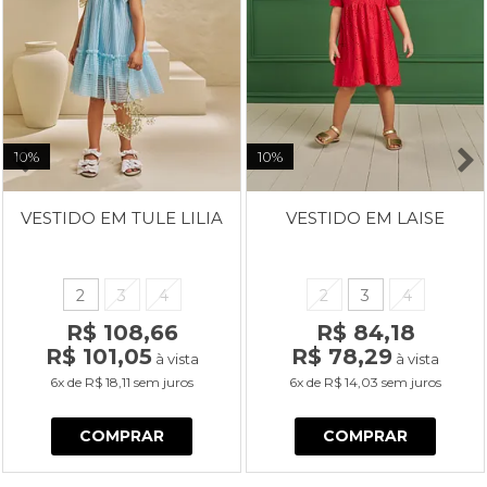
10%
10%
VESTIDO EM TULE LILIA
VESTIDO EM LAISE
2
3
4
2
3
4
R$ 108,66
R$ 84,18
R$ 101,05
R$ 78,29
à vista
à vista
6x
de
R$ 18,11
sem juros
6x
de
R$ 14,03
sem juros
COMPRAR
COMPRAR