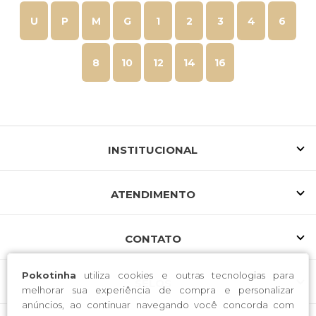
U
P
M
G
1
2
3
4
6
8
10
12
14
16
INSTITUCIONAL
ATENDIMENTO
CONTATO
Pokotinha
utiliza cookies e outras tecnologias para
SELOS
melhorar sua experiência de compra e personalizar
anúncios, ao continuar navegando você concorda com