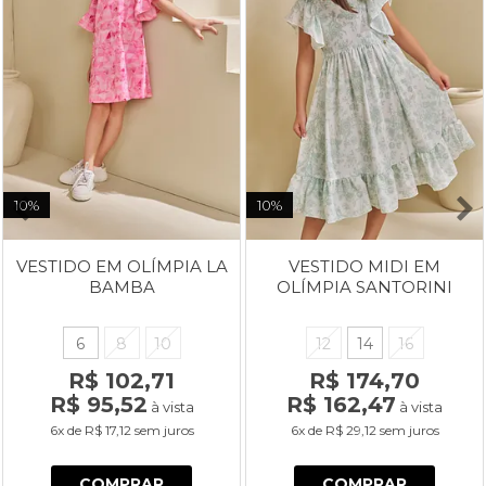
10%
10%
VESTIDO EM OLÍMPIA LA
VESTIDO MIDI EM
BAMBA
OLÍMPIA SANTORINI
6
8
10
12
14
16
R$ 102,71
R$ 174,70
R$ 95,52
R$ 162,47
à vista
à vista
6x
de
R$ 17,12
sem juros
6x
de
R$ 29,12
sem juros
COMPRAR
COMPRAR