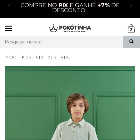
M
COMPRE NO
PIX
E GANHE
+7%
DE
DESCONTO!
Mudar
0
navegação
Busca
INÍCIO
KIDS
6 | 8 | 10 | 12 | 14 | 16