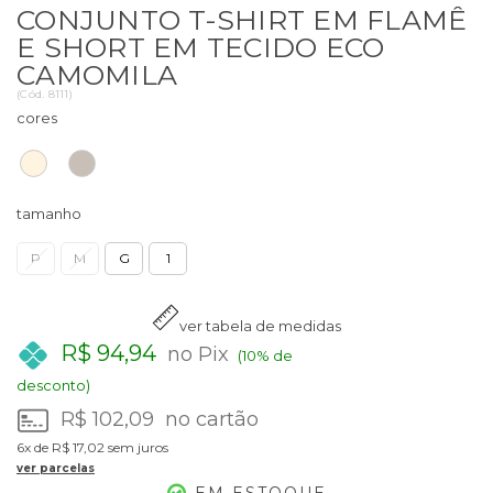
CONJUNTO T-SHIRT EM FLAMÊ
E SHORT EM TECIDO ECO
CAMOMILA
(
Cód.
8111
)
cores
tamanho
P
M
G
1
ver tabela de medidas
R$ 94,94
no Pix
(10% de
desconto)
R$ 102,09
no cartão
6x
de
R$ 17,02
sem juros
ver parcelas
EM ESTOQUE