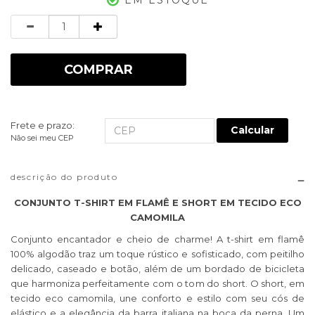
Quantidade
COMPRAR
Frete e prazo:
Calcular
Não sei meu CEP
descrição do produto
CONJUNTO T-SHIRT EM FLAMÊ E SHORT EM TECIDO ECO
CAMOMILA
Conjunto encantador e cheio de charme! A t-shirt em flamê
100% algodão traz um toque rústico e sofisticado, com peitilho
delicado, caseado e botão, além de um bordado de bicicleta
que harmoniza perfeitamente com o tom do short. O short, em
tecido eco camomila, une conforto e estilo com seu cós de
elástico e a elegância da barra italiana na boca da perna. Um