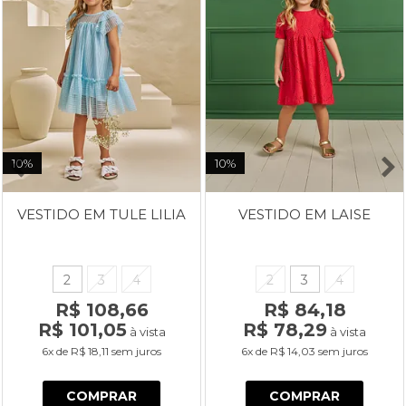
10%
10%
VESTIDO EM TULE LILIA
VESTIDO EM LAISE
2
3
4
2
3
4
R$ 108,66
R$ 84,18
R$ 101,05
R$ 78,29
à vista
à vista
6x
de
R$ 18,11
sem juros
6x
de
R$ 14,03
sem juros
COMPRAR
COMPRAR