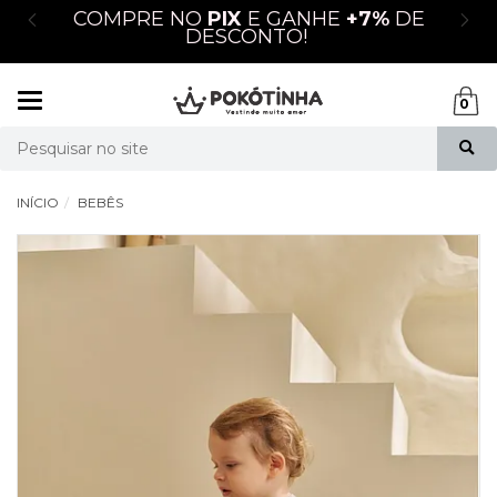
M
COMPRE NO
PIX
E GANHE
+7%
DE
DESCONTO!
Mudar
0
navegação
Busca
INÍCIO
BEBÊS