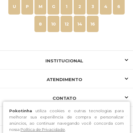
U
P
M
G
1
2
3
4
6
8
10
12
14
16
INSTITUCIONAL
ATENDIMENTO
CONTATO
Pokotinha
utiliza cookies e outras tecnologias para
SELOS
melhorar sua experiência de compra e personalizar
anúncios, ao continuar navegando você concorda com
nossa
Política de Privacidade
.