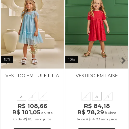
10%
10%
VESTIDO EM TULE LILIA
VESTIDO EM LAISE
2
3
4
2
3
4
R$ 108,66
R$ 84,18
R$ 101,05
R$ 78,29
à vista
à vista
6x
de
R$ 18,11
sem juros
6x
de
R$ 14,03
sem juros