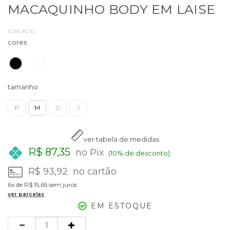
MACAQUINHO BODY EM LAISE
(
Cód.
8216
)
cores
tamanho
P
M
G
1
ver tabela de medidas
R$ 87,35
no Pix
(10% de desconto)
R$ 93,92
no cartão
6x
de
R$ 15,65
sem juros
ver parcelas
EM ESTOQUE
Quantidade