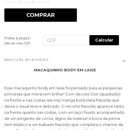
COMPRAR
Frete e prazo:
Calcular
Não sei meu CEP
descrição do produto
MACAQUINHO BODY EM LAISE
Esse macaquinho body em laise foi pensado para as pequenas
princesas que merecem brilhar! Com decote Dior (quadrado)
na frente e nas costas, ele traz manga borboleta franzida que
deixa o visual leve e delicado. O recorte franzido aparece tanto
na frente quanto nas costas, com um laço fixado acompanhado
de um pingente de coroa, digno da realeza! A boca da perna
tem elástico e um babado franzido que completa o charme da