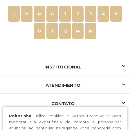
U
P
M
G
1
2
3
4
6
8
10
12
14
16
INSTITUCIONAL
ATENDIMENTO
CONTATO
Pokotinha
utiliza cookies e outras tecnologias para
SELOS
melhorar sua experiência de compra e personalizar
anúncios, ao continuar navegando você concorda com