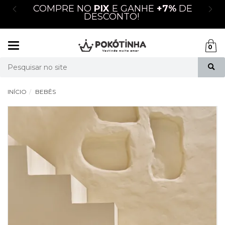
M
COMPRE NO
PIX
E GANHE
+7%
DE
DESCONTO!
Mudar
0
navegação
Busca
INÍCIO
BEBÊS