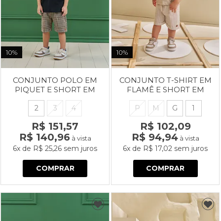
10%
10%
CONJUNTO POLO EM
CONJUNTO T-SHIRT EM
PIQUET E SHORT EM
FLAMÊ E SHORT EM
TECIDO ALFAIATARIA
TECIDO ECO CAMOMILA
ENGLAND
2
3
4
P
M
G
1
R$ 151,57
R$ 102,09
R$ 140,96
R$ 94,94
à vista
à vista
6x
de
R$ 25,26
sem juros
6x
de
R$ 17,02
sem juros
COMPRAR
COMPRAR