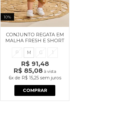
10%
CONJUNTO REGATA EM
MALHA FRESH E SHORT
EM MOLETINHO
P
M
G
1
R$ 91,48
R$ 85,08
à vista
6x
de
R$ 15,25
sem juros
COMPRAR