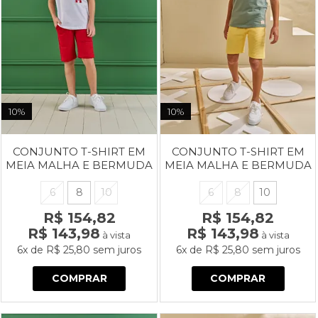
10%
10%
CONJUNTO T-SHIRT EM
CONJUNTO T-SHIRT EM
MEIA MALHA E BERMUDA
MEIA MALHA E BERMUDA
EM MALHA WAFFLE
EM JACQUARD ONDULÊ
6
8
10
6
8
10
R$ 154,82
R$ 154,82
R$ 143,98
R$ 143,98
à vista
à vista
6x
de
R$ 25,80
sem juros
6x
de
R$ 25,80
sem juros
COMPRAR
COMPRAR