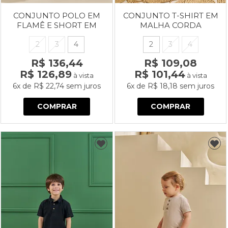
CONJUNTO POLO EM
CONJUNTO T-SHIRT EM
FLAMÊ E SHORT EM
MALHA CORDA
MOLETINHO PASSEIO DE
ESTONADA E SHORT EM
BIKE
MOLETINHO PASSEIO DE
2
3
4
2
3
4
BIKE
R$ 136,44
R$ 109,08
R$ 126,89
R$ 101,44
à vista
à vista
6x
de
R$ 22,74
sem juros
6x
de
R$ 18,18
sem juros
COMPRAR
COMPRAR