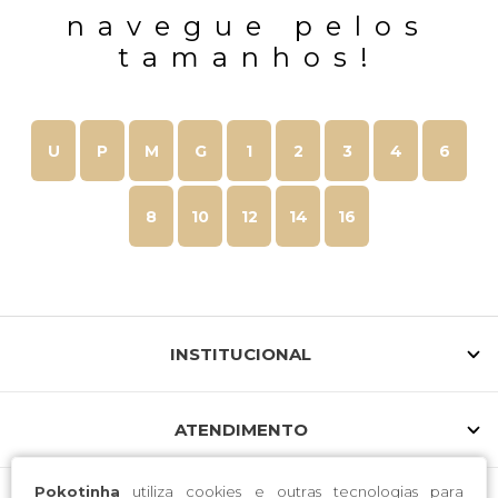
navegue pelos
tamanhos!
U
P
M
G
1
2
3
4
6
8
10
12
14
16
INSTITUCIONAL
ATENDIMENTO
Pokotinha
utiliza cookies e outras tecnologias para