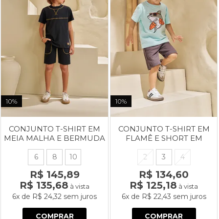
10%
10%
CONJUNTO T-SHIRT EM
CONJUNTO T-SHIRT EM
MEIA MALHA E BERMUDA
FLAMÊ E SHORT EM
EM MOLETINHO
MALHA WAFFLE
6
8
10
2
3
4
R$ 145,89
R$ 134,60
R$ 135,68
R$ 125,18
à vista
à vista
6x
de
R$ 24,32
sem juros
6x
de
R$ 22,43
sem juros
COMPRAR
COMPRAR