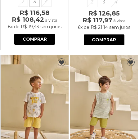
SURFISTA
2
3
4
2
3
4
R$ 116,58
R$ 126,85
R$ 108,42
R$ 117,97
à vista
à vista
6x
de
R$ 19,43
sem juros
6x
de
R$ 21,14
sem juros
COMPRAR
COMPRAR