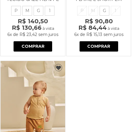
SHORT EM TECIDO
TECIDO ALFAIATARIA
ANARRUGA CHECK
STRIPES
P
M
G
1
P
M
G
1
R$ 140,50
R$ 90,80
R$ 130,66
R$ 84,44
à vista
à vista
6x
de
R$ 23,42
sem juros
6x
de
R$ 15,13
sem juros
COMPRAR
COMPRAR