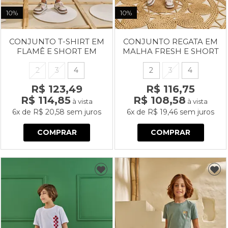
10%
10%
CONJUNTO T-SHIRT EM
CONJUNTO REGATA EM
FLAMÊ E SHORT EM
MALHA FRESH E SHORT
JACQUARD ONDULÊ
EM MOLETINHO
2
3
4
2
3
4
R$ 123,49
R$ 116,75
R$ 114,85
R$ 108,58
à vista
à vista
6x
de
R$ 20,58
sem juros
6x
de
R$ 19,46
sem juros
COMPRAR
COMPRAR