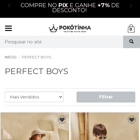
M
COMPRE NO
PIX
E GANHE
+7%
DE
DESCONTO!
Mudar
0
navegação
Busca
INÍCIO
PERFECT BOYS
PERFECT BOYS
Filtrar