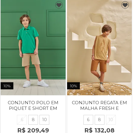
10%
10%
CONJUNTO POLO EM
CONJUNTO REGATA EM
PIQUET E SHORT EM
MALHA FRESH E
SARJA
BERMUDA EM
MOLETINHO
6
8
10
6
8
10
R$ 209,49
R$ 132,08