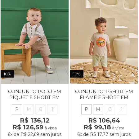
10%
10%
CONJUNTO POLO EM
CONJUNTO T-SHIRT EM
PIQUET E SHORT EM
FLAMÊ E SHORT EM
TECIDO COTTON MIX &
JACQUARD ONDULÊ
MATCH
P
M
G
1
P
M
G
1
R$ 136,12
R$ 106,64
R$ 126,59
R$ 99,18
à vista
à vista
6x
de
R$ 22,69
sem juros
6x
de
R$ 17,77
sem juros