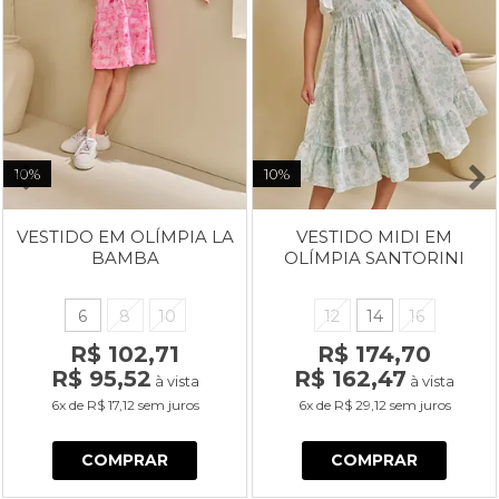
10%
10%
VESTIDO EM OLÍMPIA LA
VESTIDO MIDI EM
BAMBA
OLÍMPIA SANTORINI
6
8
10
12
14
16
R$ 102,71
R$ 174,70
R$ 95,52
R$ 162,47
à vista
à vista
6x
de
R$ 17,12
sem juros
6x
de
R$ 29,12
sem juros
COMPRAR
COMPRAR