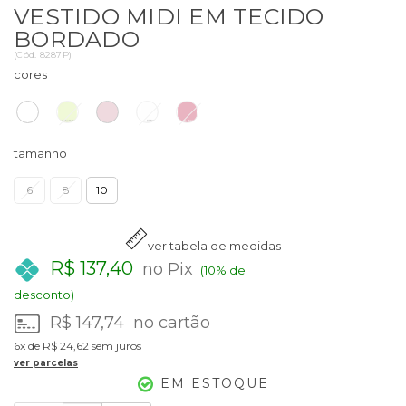
VESTIDO MIDI EM TECIDO
BORDADO
(
Cód.
8287P
)
cores
tamanho
6
8
10
ver tabela de medidas
R$ 137,40
no Pix
(10% de
desconto)
R$ 147,74
no cartão
6x
de
R$ 24,62
sem juros
ver parcelas
EM ESTOQUE