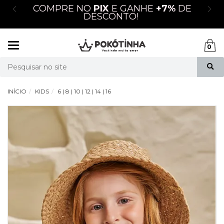
M
COMPRE NO
PIX
E GANHE
+7%
DE
DESCONTO!
Mudar
0
navegação
Busca
INÍCIO
KIDS
6 | 8 | 10 | 12 | 14 | 16